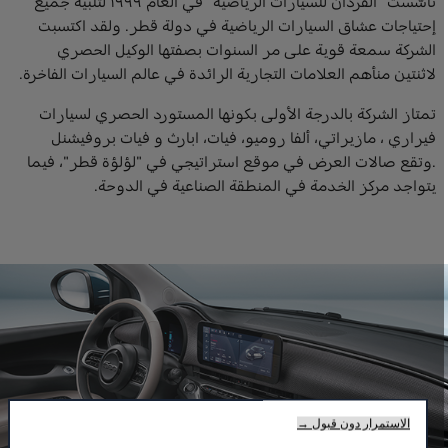
تأسّست "الفردان للسيارات الرياضية" في العام ١٩٩٩ لتلبية جميع
إحتياجات عشاق السيارات الرياضية في دولة قطر. ولقد اكتسبت
الشركة سمعة قوية على مر السنوات بصفتها الوكيل الحصري
لاثنتين منأهم العلامات التجارية الرائدة في عالم السيارات الفاخرة.
تمتاز الشركة بالدرجة الأولى بكونها المستورد الحصري لسيارات
فيراري ، مازيراتي، ألفا روميو، فيات، ابارث و فيات بروفيشنل
.وتقع صالات العرض في موقع استراتيجي في "لؤلؤة قطر"، فيما
يتواجد مركز الخدمة في المنطقة الصناعية في الدوحة.
الاستمرار دون قبول →