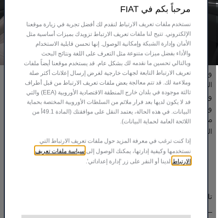
مرحباً بكم في FIAT
نستخدم ملفات تعريف الارتباط لنقدم لك أفضل تجربة في زيارة موقعنا
الإلكتروني. تتيح لنا ملفات تعريف الارتباط تزويدك بميزات أساسية مثل
الأمان وإدارة الشبكة وإمكانية الوصول. إنها تحسن قابلية الاستخدام
والأداء بفضل ميزات متنوعة مثل التعرف على اللغة ونتائج البحث
وبالتالي تحسين ما نقدمه لك بشكل عام. قد يستخدم موقعنا أيضاً ملفات
وتلتزم "الفردان للسيارات الرياضية" بتوفير محفظة متميزة من
تعريف الارتباط التابعة لجهات خارجية لغرض إرسال إعلانات أكثر صلة
وملاءمة لك. قد تتم معالجة بعض ملفات تعريف الارتباط من قبل أطراف
المنتجات والخدمات المصممة خصيصاً لتلبية تطلعات نخبة العملاء
ثالثة موجودة في بلدان خارج المنطقة الاقتصادية الأوروبية (EEA) والتي
واحتياجات السوق القطرية. ومدفوعةً بشغف كبير تجاه الجودة
قد لا يكون لديها بعد قرار ملائم من السلطات الأوروبية المختصة بحماية
والتميز باعتبارها في صلب قيمها المؤسسية، تواصل الشركة اليوم
البيانات. في هذه الحالة، يعتمد النقل على موافقتك (المادة 49.1أ من
مسيرة الريادة لتعزز موقعها المرموق في صدارة الشركات العائلية
اللائحة العامة لحماية البيانات).
الناجحة في قطر والمنطقة ككل.
إذا كنت ترغب في معرفة المزيد حول ملفات تعريف الارتباط التي
سياسة ملفات تعريف
نستخدمها وكيفية إدارتها، يمكنك الوصول إلى
الارتباط
لدينا أو النقر على زر 'إدارة إعداداتي'.
تابعنا