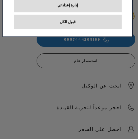
إدارة إعداداتي
قبول الكل
0097444209169
استفسار عام
ابحث عن الوكيل
احجز موعداً لتجربة القيادة
احصل على السعر