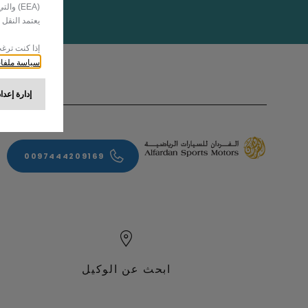
(EEA) و
يعتمد النقل على موافقتك (ال
إذا كنت ترغ
سياسة ملفات
إدارة إعدا
0097444209169
ابحث عن الوكيل