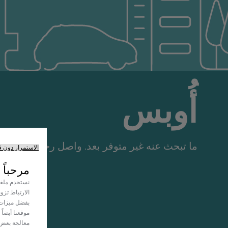
أُوبس
ما تبحث عنه غير متوفر بعد. واصل رحلتك معنا!
الاستمرار دون 
مرحباً ب
نستخدم ملفات
الارتباط تزو
بفضل ميزات 
موقعنا أيضاً
معالجة بعض م