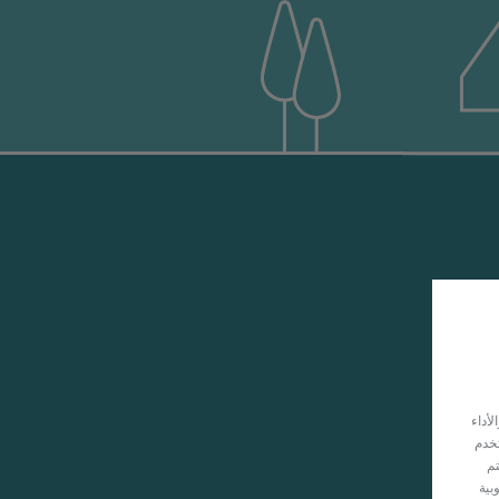
ية
أداء
تخدم
تم
بية