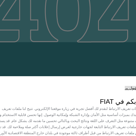
قبول →
الصفحة الرئيس
كم في FIAT
 تعريف الارتباط لنقدم لك أفضل تجربة في زيارة موقعنا الإلكتروني. تتيح لنا ملفات تعريف
يدك بميزات أساسية مثل الأمان وإدارة الشبكة وإمكانية الوصول. إنها تحسن قابلية الاستخدام وال
متنوعة مثل التعرف على اللغة ونتائج البحث وبالتالي تحسين ما نقدمه لك بشكل عام. قد يس
 ملفات تعريف الارتباط التابعة لجهات خارجية لغرض إرسال إعلانات أكثر صلة وملاءمة لك. قد ت
لفات تعريف الارتباط من قبل أطراف ثالثة موجودة في بلدان خارج المنطقة الاقتصادية الأورو