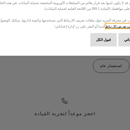
التي قد لا يكون لديها بعد قرار ملائم من السلطات الأوروبية المختصة بحماية البيانات. في هذه الحا
مادة 49.1أ من اللائحة العامة لحماية البيانات).
ب في معرفة المزيد حول ملفات تعريف الارتباط التي نستخدمها وكيفية إدارتها، يمكنك الوصول
 تعريف الارتباط
لدينا أو النقر على زر 'إدارة إعداداتي'.
داتي
قبول الكل
استفسار عام
احجز موعداً لتجربة القيادة